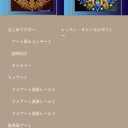
ラメア
ラメア
ペイント
ート
はじめての方へ
レッスン・キャンセルポリシ
ー
アート展＆コンサート
講師紹介
ギャラリー
ラメアート
ラメアート講座レベル１
ラメアート講座レベル２
ラメアート講座レベル３
曼荼羅アート