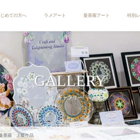
はじめての方へ
ラメアート
曼荼羅アート
特別
GALLERY
ギャラリー
曼荼羅 上級作品