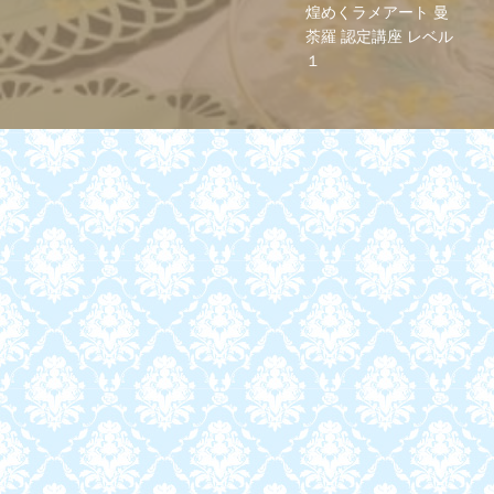
煌めくラメアート 曼
荼羅 認定講座 レベル
１