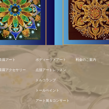
ラメアート
荼羅アート
ボディーラメアート
料金のご案内
荼羅アクセサリー
点描アートレッスン
トルコランプ
トールペイント
アート展＆コンサート