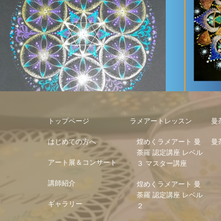
アート
ラメアート
トップページ
ラメアートレッスン
曼
はじめての方へ
煌めくラメアート 曼
曼
荼羅 認定講座 レベル
アート展＆コンサート
３ マスター講座
講師紹介
煌めくラメアート 曼
荼羅 認定講座 レベル
ギャラリー
２