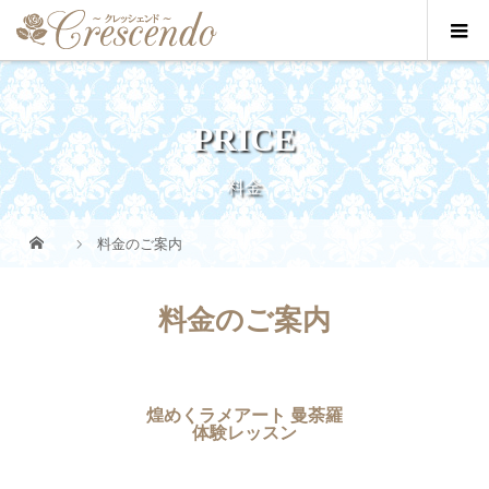
PRICE
料金
料金のご案内
料金のご案内
煌めくラメアート 曼荼羅
体験レッスン